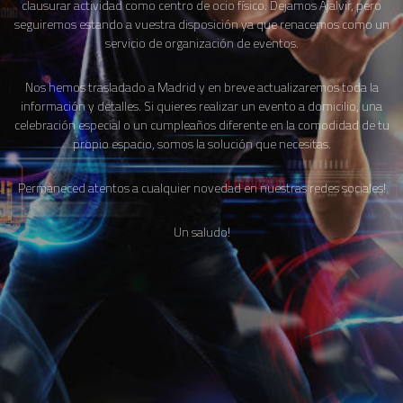
clausurar actividad como centro de ocio físico. Dejamos Ajalvir, pero
seguiremos estando a vuestra disposición ya que renacemos como un
servicio de organización de eventos.
Nos hemos trasladado a Madrid y en breve actualizaremos toda la
información y detalles. Si quieres realizar un evento a domicilio, una
celebración especial o un cumpleaños diferente en la comodidad de tu
propio espacio, somos la solución que necesitas.
Permaneced atentos a cualquier novedad en nuestras redes sociales!
Un saludo!