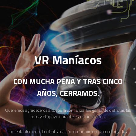
VR Maníacos
CON MUCHA PENA Y TRAS CINCO
AÑOS, CERRAMOS.
Queremos agradeceros a todos la confianza, las ganas de disfrutar, las
risas y el apoyo durante estos cinco años.
Lamentablemente la difícil situación económica nos ha empujado a