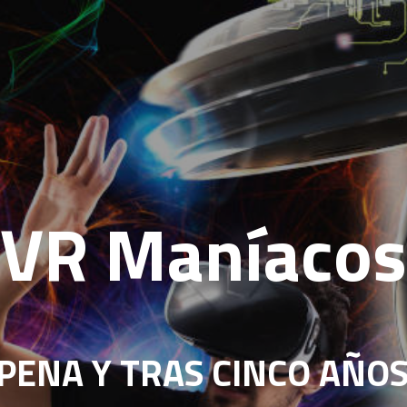
VR Maníacos
PENA Y TRAS CINCO AÑOS