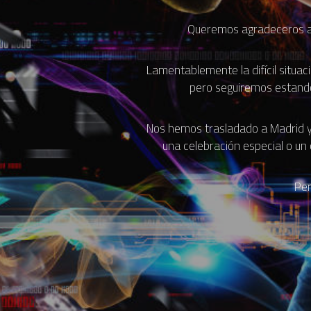
Queremos agradeceros a to
Lamentablemente la difícil situac
pero seguiremos estando
Nos hemos trasladado a Madrid y e
una celebración especial o un
Per