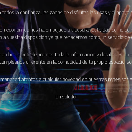
dos la confianza, las ganas de disfrutar, las risas y el apoyo
ión económica nos ha empujado a clausurar actividad como centr
 a vuestra disposición ya que renacemos como un servicio de 
n breve actualizaremos toda la información y detalles. Si quier
 cumpleaños diferente en la comodidad de tu propio espacio, so
maneced atentos a cualquier novedad en nuestras redes socia
Un saludo!