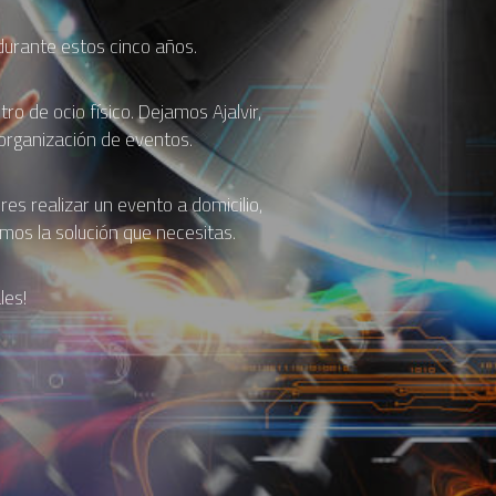
 durante estos cinco años.
o de ocio físico. Dejamos Ajalvir,
organización de eventos.
es realizar un evento a domicilio,
mos la solución que necesitas.
les!