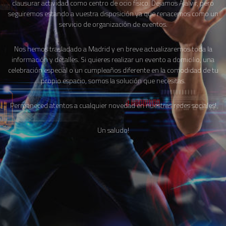
clausurar actividad como centro de ocio físico. Dejamos Ajalvir, pero
seguiremos estando a vuestra disposición ya que renacemos como un
servicio de organización de eventos.
Nos hemos trasladado a Madrid y en breve actualizaremos toda la
información y detalles. Si quieres realizar un evento a domicilio, una
celebración especial o un cumpleaños diferente en la comodidad de tu
propio espacio, somos la solución que necesitas.
Permaneced atentos a cualquier novedad en nuestras redes sociales!
Un saludo!