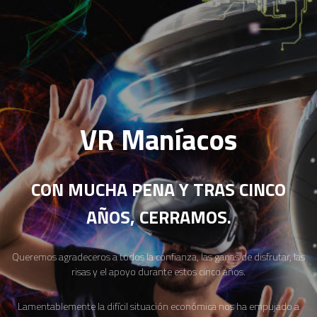
VR Maníacos
CON MUCHA PENA Y TRAS CINCO
AÑOS, CERRAMOS.
Queremos agradeceros a todos la confianza, las ganas de disfrutar, las
risas y el apoyo durante estos cinco años.
Lamentablemente la difícil situación económica nos ha empujado a