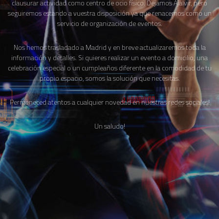
clausurar actividad como centro de ocio físico. Dejamos Ajalvir, pero
seguiremos estando a vuestra disposición ya que renacemos como un
servicio de organización de eventos.
Nos hemos trasladado a Madrid y en breve actualizaremos toda la
información y detalles. Si quieres realizar un evento a domicilio, una
celebración especial o un cumpleaños diferente en la comodidad de tu
propio espacio, somos la solución que necesitas.
Permaneced atentos a cualquier novedad en nuestras redes sociales!
Un saludo!