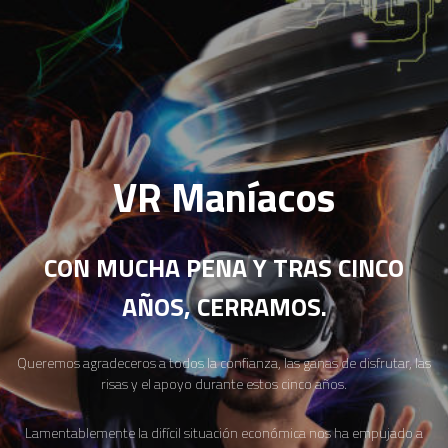
VR Maníacos
CON MUCHA PENA Y TRAS CINCO
AÑOS, CERRAMOS.
Queremos agradeceros a todos la confianza, las ganas de disfrutar, las
risas y el apoyo durante estos cinco años.
Lamentablemente la difícil situación económica nos ha empujado a