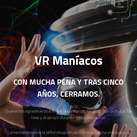
VR Maníacos
CON MUCHA PENA Y TRAS CINCO
AÑOS, CERRAMOS.
Queremos agradeceros a todos la confianza, las ganas de disfrutar, las
risas y el apoyo durante estos cinco años.
Lamentablemente la difícil situación económica nos ha empujado a