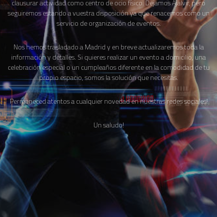
clausurar actividad como centro de ocio físico. Dejamos Ajalvir, pero
seguiremos estando a vuestra disposición ya que renacemos como un
servicio de organización de eventos.
Nos hemos trasladado a Madrid y en breve actualizaremos toda la
información y detalles. Si quieres realizar un evento a domicilio, una
celebración especial o un cumpleaños diferente en la comodidad de tu
propio espacio, somos la solución que necesitas.
Permaneced atentos a cualquier novedad en nuestras redes sociales!
Un saludo!